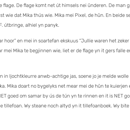
n de flage. De flage komt net út himsels nei ûnderen. De man 
st wie dat Mika thús wie. Mika mei Pixel, de hûn. En beide s
F. útbringe, alhiel yn panyk.
laar hoor” en mei in soartefan ekskuus “Jullie waren het zek
r mei Mika te begjinnen wie, liet er de flage yn it gers falle 
n in ljochtkleurre anwb-achtige jas, soene jo je melde wolle 
. Mika doart no bygelyks net mear mei de hûn te kuierjen en
s NET goed om samar by ús de tún yn te rinnen en it is NET go
 de tillefoan. Wy steane noch altyd yn it tillefoanboek. Wy bit