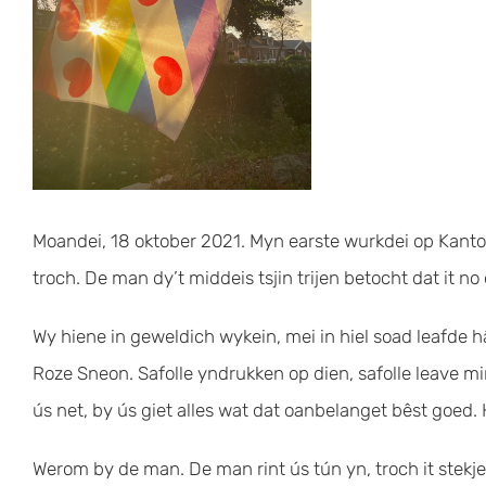
Moandei, 18 oktober 2021. Myn earste wurkdei op Kantoar s
troch. De man dy’t middeis tsjin trijen betocht dat it no
Wy hiene in geweldich wykein, mei in hiel soad leafde hâ
Roze Sneon. Safolle yndrukken op dien, safolle leave mi
ús net, by ús giet alles wat dat oanbelanget bêst goed. H
Werom by de man. De man rint ús tún yn, troch it stekje 