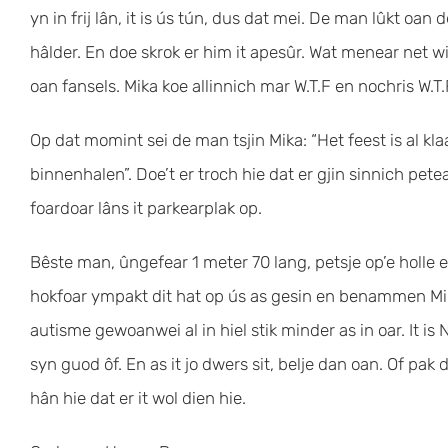
yn in frij lân, it is ús tún, dus dat mei. De man lûkt oa
hâlder. En doe skrok er him it apesûr. Wat menear net wi
oan fansels. Mika koe allinnich mar W.T.F en nochris W.T.
Op dat momint sei de man tsjin Mika: “Het feest is al k
binnenhalen”. Doe’t er troch hie dat er gjin sinnich petea
foardoar lâns it parkearplak op.
Bêste man, ûngefear 1 meter 70 lang, petsje op’e holle e
hokfoar ympakt dit hat op ús as gesin en benammen Mika
autisme gewoanwei al in hiel stik minder as in oar. It i
syn guod ôf. En as it jo dwers sit, belje dan oan. Of pak
hân hie dat er it wol dien hie.