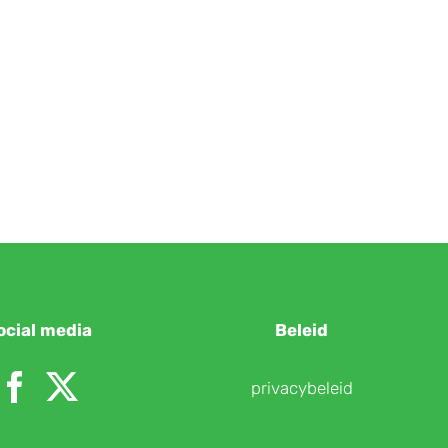
ocial media
Beleid
privacybeleid