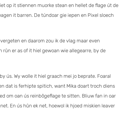
giet op it stiennen muorke stean en hellet de flage út de
eagen it barren. De túndoar gie iepen en Pixel sloech
er vergeten en daarom zou ik de vlag maar even
en rûn er as of it hiel gewoan wie allegearre, by de
by ús. Wy wolle it hiel graach mei jo beprate. Foaral
 dat is ferhipte spitich, want Mika doart troch diens
ed om oan ús reinbôgeflage te sitten. Bliuw fan in oar
e net. En ús hûn ek net, hoewol ik hjoed miskien leaver