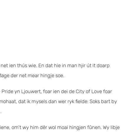
et ien thús wie. En dat hie in man hjir út it doarp
eflage der net mear hingje soe.
Pride yn Ljouwert, foar ien dei de City of Love foar
ohaat, dat ik mysels dan wer ryk fielde: Soks bart by
.
 hiene, om’t wy him dêr wol moai hingjen fûnen. Wy libje