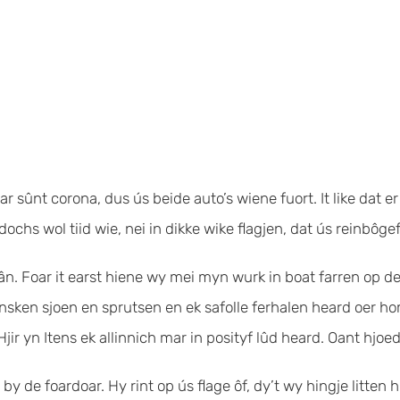
ûnt corona, dus ús beide auto’s wiene fuort. It like dat er n
 dochs wol tiid wie, nei in dikke wike flagjen, dat ús reinbôg
n. Foar it earst hiene wy mei myn wurk in boat farren op de 
nsken sjoen en sprutsen en ek safolle ferhalen heard oer hom
jir yn Itens ek allinnich mar in posityf lûd heard. Oant hjoed
by de foardoar. Hy rint op ús flage ôf, dy’t wy hingje litten