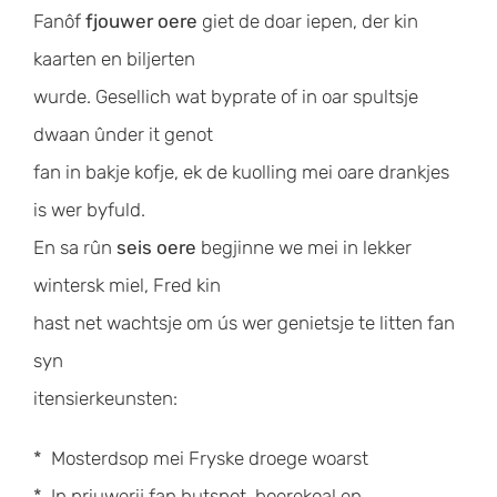
Fanôf
fjouwer oere
giet de doar iepen, der kin
kaarten en biljerten
wurde. Gesellich wat byprate of in oar spultsje
dwaan ûnder it genot
fan in bakje kofje, ek de kuolling mei oare drankjes
is wer byfuld.
En sa rûn
seis oere
begjinne we mei in lekker
wintersk miel, Fred kin
hast net wachtsje om ús wer genietsje te litten fan
syn
itensierkeunsten:
* Mosterdsop mei Fryske droege woarst
* In priuwerij fan hutspot, boerekoal en