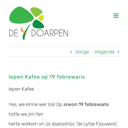
Ga
naar
inhoud
Vorige
Volgende
Iepen Kafee op 19 febrewaris
Iepen Kafee
Yes, we kinne wer los! Op
sneon 19 febrewaris
hjitte we jim fan
herte wolkom yn ús doarpshûs “de Lytse Fjouwere”.