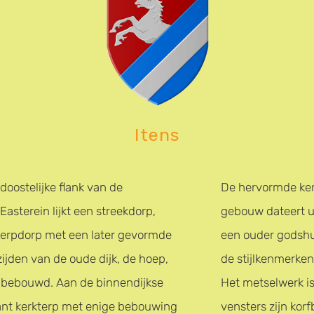
Itens
doostelijke flank van de
De hervormde kerk
Easterein lijkt een streekdorp,
gebouw dateert ui
terpdorp met een later gevormde
een ouder godshu
zijden van de oude dijk, de hoep,
de stijlkenmerken
ht bebouwd. Aan de binnendijkse
Het metselwerk i
tant kerkterp met enige bebouwing
vensters zijn kor