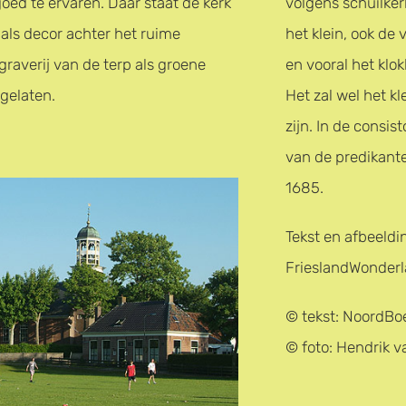
 goed te ervaren. Daar staat de kerk
volgens schuilkerk
 als decor achter het ruime
het klein, ook de 
graverij van de terp als groene
en vooral het klo
gelaten.
Het zal wel het kl
zijn. In de consis
van de predikant
1685.
Tekst en afbeeldi
FrieslandWonderl
© tekst: NoordBoe
© foto: Hendrik 