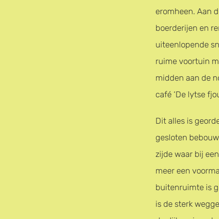
eromheen. Aan de
boerderijen en r
uiteenlopende sn
ruime voortuin me
midden aan de no
café ‘De lytse fjo
Dit alles is geor
gesloten bebouwi
zijde waar bij e
meer een voormal
buitenruimte is 
is de sterk wegg