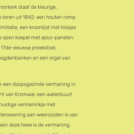
oorkerk staat de kleurige,
e toren uit 1842: een houten romp
imitatie, een kroonlijst met klosjes
e open koepel met ajour-panelen.
 17de-eeuwse preekstoel,
oogdenbanken en een orgel van
r een doopsgezinde vermaning in
cht van Kromwal, een waterbuurt
t huidige vermaninkje met
sterswoning aan weerszijden is van
ssen deze twee is de vermaning,