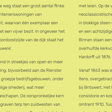
 weg staat een groot aantal flinke
met leien. Op de v
entenierswoningen van
neoclassicistisch
it, waarvan één exemplaar een
in blokkige steen-
t een vijver bezit. In ongeveer het
en een achtzijdig
ordoostzijde van de dijk staat het
Binnen staan een
uwere’.
overhuifde kerkv
Hardorff uit 1876.
dend in streekjes van open en meer
ng, bijvoorbeeld aan de Rienster
Vanaf 1863 was e
en groepje bedrijfsgebouwen, onder
Itens, overgebra
ige smederij, wat meer
bij Britswert. He
geschapen. De oorspronkelijke kern
consistorie en ko
egraven terp ten zuidwesten van
omtrent 1910. Tu