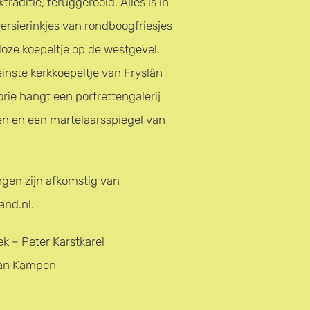
traditie, teruggerooid. Alles is in
versierinkjes van rondboogfriesjes
kloze koepeltje op de westgevel.
einste kerkkoepeltje van Fryslân
torie hangt een portrettengalerij
en en een martelaarsspiegel van
ngen zijn afkomstig van
and.nl.
k – Peter Karstkarel
van Kampen