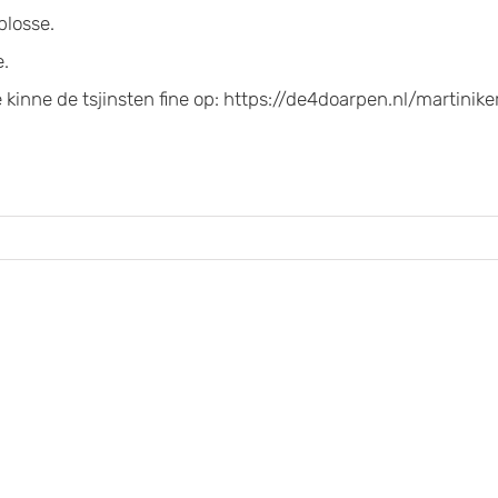
plosse.
e.
e kinne de tsjinsten fine op: https://de4doarpen.nl/martinike