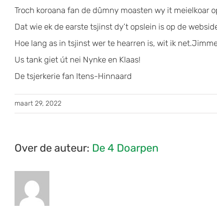
Troch koroana fan de dûmny moasten wy it meielkoar o
Dat wie ek de earste tsjinst dy’t opslein is op de websid
Hoe lang as in tsjinst wer te hearren is, wit ik net.Jimm
Us tank giet út nei Nynke en Klaas!
De tsjerkerie fan Itens-Hinnaard
maart 29, 2022
Over de auteur:
De 4 Doarpen