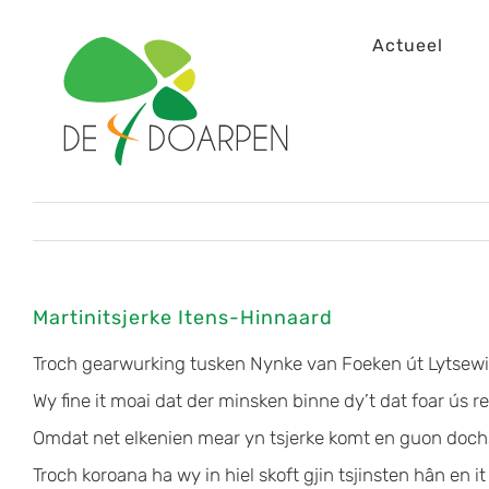
Ga
Actueel
naar
inhoud
Martinitsjerke Itens-Hinnaard
Troch gearwurking tusken Nynke van Foeken út Lytsewier
Wy fine it moai dat der minsken binne dy’t dat foar ús re
Omdat net elkenien mear yn tsjerke komt en guon dochs w
Troch koroana ha wy in hiel skoft gjin tsjinsten hân en i