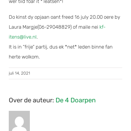
wer tiid foar it *Teatsen*!
Do kinst dy opjaan oant freed 16 july 20.00 oere by
Laura Margje(06-29048829) of maile nei
kf-
itens@live.nl
.
It is in “frije” partij, dus ek *net* leden binne fan
herte wolkom.
juli 14, 2021
Over de auteur:
De 4 Doarpen