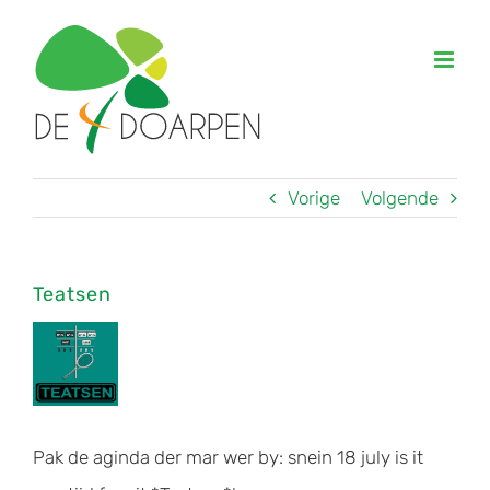
Ga
naar
inhoud
Vorige
Volgende
Teatsen
Bekijk
grotere
afbeelding
Pak de aginda der mar wer by: snein 18 july is it