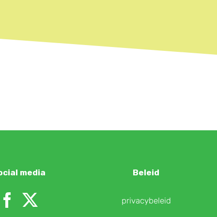
ocial media
Beleid
privacybeleid