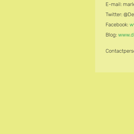
E-mail: mar
Twitter: @De
Facebook:
w
Blog:
www.de
Contactpers