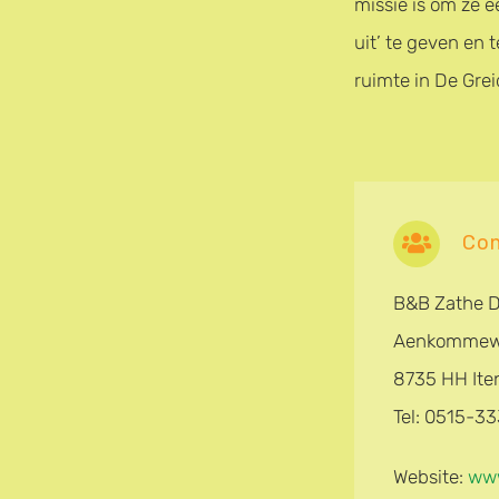
missie is om ze e
uit’ te geven en 
ruimte in De Gre
Con
B&B Zathe D
Aenkommew
8735 HH Ite
Tel: 0515-3
Website:
www