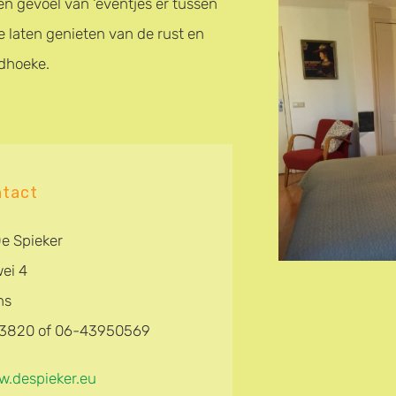
en gevoel van ‘eventjes er tussen
te laten genieten van de rust en
idhoeke.
tact
e Spieker
ei 4
ns
33820 of 06-43950569
.despieker.eu