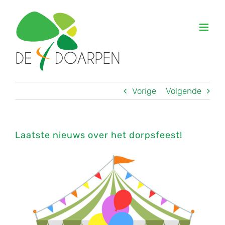
Ga
naar
inhoud
Vorige
Volgende
Laatste nieuws over het dorpsfeest!
Bekijk
grotere
afbeelding