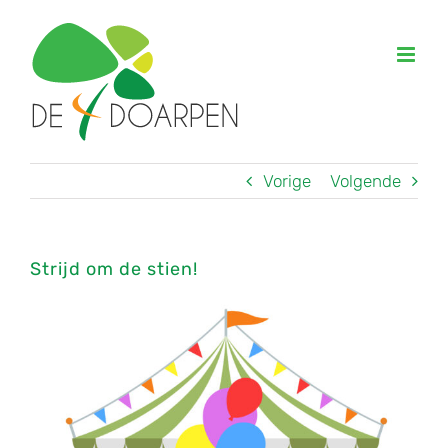
Ga
naar
inhoud
Vorige
Volgende
Strijd om de stien!
Bekijk
grotere
afbeelding