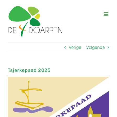
Ga
naar
inhoud
Vorige
Volgende
Tsjerkepaad 2025
Bekijk
grotere
afbeelding