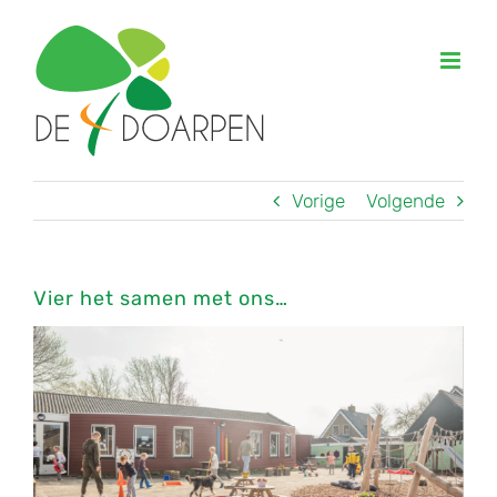
Ga
naar
inhoud
Vorige
Volgende
Vier het samen met ons…
Bekijk
grotere
afbeelding