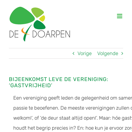
Ga
naar
inhoud
Vorige
Volgende
BIJEENKOMST LEVE DE VERENIGING:
‘GASTVRIJHEID’
Een vereniging geeft leden de gelegenheid om same
passie te beoefenen. De meeste verenigingen zullen ov
welkom!’, of ‘de deur staat altijd open!’. Maar: hóe gas
houdt het begrip precies in? En: hoe kun je ervoor zor