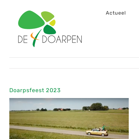
Ga
Actueel
naar
inhoud
Doarpsfeest 2023
Bekijk
grotere
afbeelding