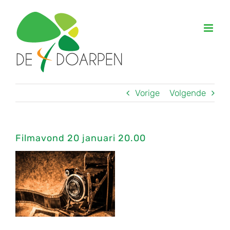
Ga
naar
inhoud
Vorige
Volgende
Filmavond 20 januari 20.00
Bekijk
grotere
afbeelding