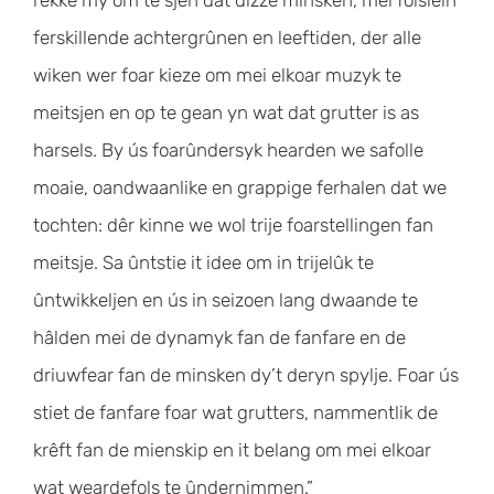
ferskillende achtergrûnen en leeftiden, der alle
wiken wer foar kieze om mei elkoar muzyk te
meitsjen en op te gean yn wat dat grutter is as
harsels. By ús foarûndersyk hearden we safolle
moaie, oandwaanlike en grappige ferhalen dat we
tochten: dêr kinne we wol trije foarstellingen fan
meitsje. Sa ûntstie it idee om in trijelûk te
ûntwikkeljen en ús in seizoen lang dwaande te
hâlden mei de dynamyk fan de fanfare en de
driuwfear fan de minsken dy’t deryn spylje. Foar ús
stiet de fanfare foar wat grutters, nammentlik de
krêft fan de mienskip en it belang om mei elkoar
wat weardefols te ûndernimmen.”